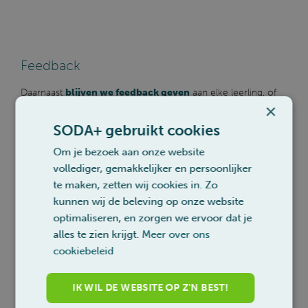
Feedback
Daarnaast
blijven we feedback geven
aan elke leerling, of
×
die nu wel of niet nog kans maakt op het SODA-attest. We
gaan altijd op zoek naar
de oorzaak van een B-score
en
SODA+ gebruikt cookies
hoe de leerlingen zelf werk kan steken in het verbeteren van
dit gedrag. Daarom dat SODAplus zo veel aandacht schenkt
Om je bezoek aan onze website
aan
de evolutie van leerlingen over een termijn van
vollediger, gemakkelijker en persoonlijker
meerderen semesters
en zelfs jaren.
te maken, zetten wij cookies in. Zo
kunnen wij de beleving op onze website
optimaliseren, en zorgen we ervoor dat je
alles te zien krijgt.
Meer over ons
cookiebeleid
IK WIL DE WEBSITE OP Z'N BEST!