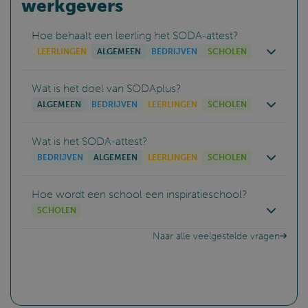
werkgevers
Hoe behaalt een leerling het SODA-attest?
_GRECAPTCHA
Google LLC
5 maanden
www.google.com
4 weken
LEERLINGEN
ALGEMEEN
BEDRIJVEN
SCHOLEN
Wat is het doel van SODAplus?
ALGEMEEN
BEDRIJVEN
LEERLINGEN
SCHOLEN
Wat is het SODA-attest?
VISITOR_PRIVACY_METADATA
YouTube
5 maanden
.youtube.com
4 weken
BEDRIJVEN
ALGEMEEN
LEERLINGEN
SCHOLEN
Hoe wordt een school een inspiratieschool?
SCHOLEN
Naar alle veelgestelde vragen