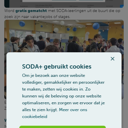
Word
gratis gematcht
met SODA-leerlingen uit de buurt die op
zoek zijn naar vakantiejobs of stages.
×
SODA+ gebruikt cookies
Om je bezoek aan onze website
vollediger, gemakkelijker en persoonlijker
te maken, zetten wij cookies in. Zo
kunnen wij de beleving op onze website
En neem
gratis
deel aan onze
netwerkevents en jobbeurzen
.
optimaliseren, en zorgen we ervoor dat je
Zie
Pitch & Connect
, de
Uitreiking van de SODA-attesten
, ...
alles te zien krijgt.
Meer over ons
cookiebeleid
Waarom is dit alles gratis?
Met uw (vakantie)jobs en stages
helpt u vzw SODAplus en