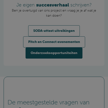
Je eigen
succesverhaal
schrijven?
Ben je overtuigd van ons project en vraag je je af wat je
kan doen?
SODA-attest uitreikingen
_dc_gtm_UA-63303917-1
.sodaplus.be
1 minuut
Pitch en Connect evenementen
Onderzoeksopportuniteiten
De meestgestelde vragen van