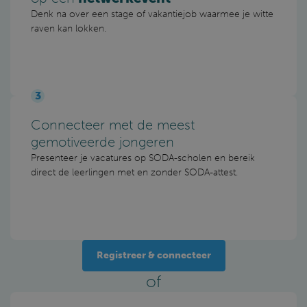
strikt noodzakelijke cookies kan de website niet
Denk na over een stage of vakantiejob waarmee je witte
correct worden gebruikt.
raven kan lokken.
Provider
/
Naam
Vervaldatum
Domein
choose_actor
sodaplus.be
4 weken 2
dagen
3
Connecteer met de meest
gemotiveerde jongeren
Presenteer je vacatures op SODA-scholen en bereik
__cfruid
Cloudflare Inc.
Sessie
direct de leerlingen met en zonder SODA-attest.
.sibforms.com
Google Privacy
Registreer & connecteer
Policy
CookieScriptConsent
CookieScript
1 maand
sodaplus.be
of