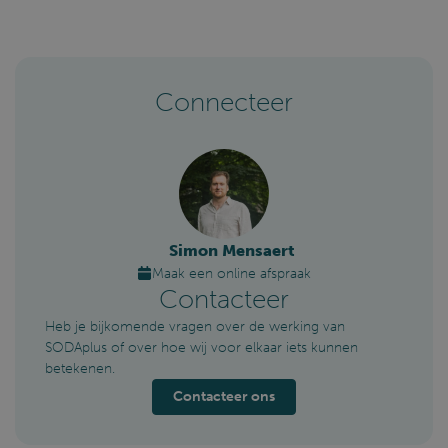
Connecteer
frontend_language
.sodaplus.be
4 weken 2
dagen
Simon Mensaert
Maak een online afspraak
PHPSESSID
PHP.net
Sessie
sodaplus.be
Contacteer
Heb je bijkomende vragen over de werking van
SODAplus of over hoe wij voor elkaar iets kunnen
betekenen.
Contacteer ons