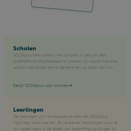
NID
Google LLC
6 maanden
.google.com
Scholen
SODAplus trekt samen met scholen in zee om een
doeltreffend attitudebeleid te creeren. Er wordt met elke
school individueel samengewerkt en op basis van hun
OTZ
Google LLC
4 weken 2
personelijke noden naar oplossingen gezocht.
consent.youtube.com
dagen
Bekijk SODAplus voor scholen
track
.sodaplus.be
11 maanden
4 weken
lidc
Microsoft
1 dag
Corporation
Leerlingen
.linkedin.com
De leerlingen zijn het kloppende hart van SODAplus.
Voor hen doen we het. Ze verdienen beloningen voor al
UserMatchHistory
LinkedIn Corporation
1 maand
hun goed werk in de plaats van bestraffing op dingen die
.linkedin.com